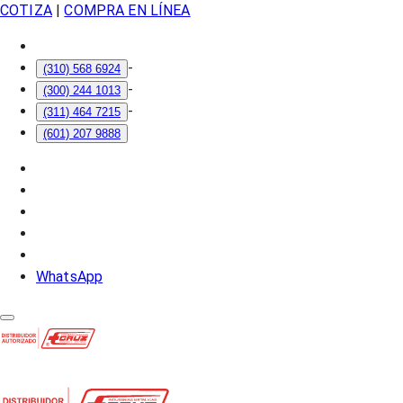
COTIZA
|
COMPRA EN LÍNEA
-
(310) 568 6924
-
(300) 244 1013
-
(311) 464 7215
(601) 207 9888
WhatsApp