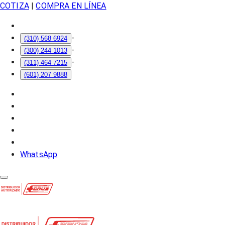
COTIZA
|
COMPRA EN LÍNEA
-
(310) 568 6924
-
(300) 244 1013
-
(311) 464 7215
(601) 207 9888
WhatsApp