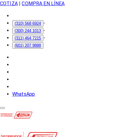
COTIZA
|
COMPRA EN LÍNEA
-
(310) 568 6924
-
(300) 244 1013
-
(311) 464 7215
(601) 207 9888
WhatsApp