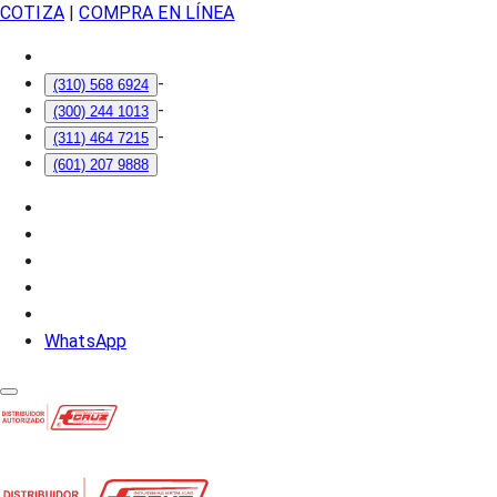
COTIZA
|
COMPRA EN LÍNEA
-
(310) 568 6924
-
(300) 244 1013
-
(311) 464 7215
(601) 207 9888
WhatsApp