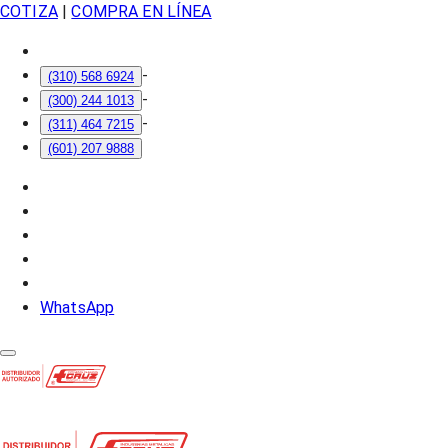
COTIZA
|
COMPRA EN LÍNEA
-
(310) 568 6924
-
(300) 244 1013
-
(311) 464 7215
(601) 207 9888
WhatsApp