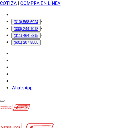
COTIZA
|
COMPRA EN LÍNEA
-
(310) 568 6924
-
(300) 244 1013
-
(311) 464 7215
(601) 207 9888
WhatsApp