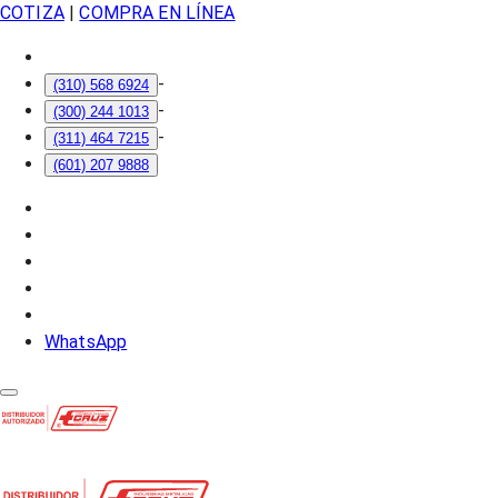
COTIZA
|
COMPRA EN LÍNEA
-
(310) 568 6924
-
(300) 244 1013
-
(311) 464 7215
(601) 207 9888
WhatsApp