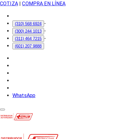
COTIZA
|
COMPRA EN LÍNEA
-
(310) 568 6924
-
(300) 244 1013
-
(311) 464 7215
(601) 207 9888
WhatsApp