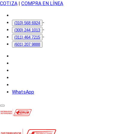
COTIZA
|
COMPRA EN LÍNEA
-
(310) 568 6924
-
(300) 244 1013
-
(311) 464 7215
(601) 207 9888
WhatsApp