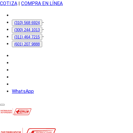
COTIZA
|
COMPRA EN LÍNEA
-
(310) 568 6924
-
(300) 244 1013
-
(311) 464 7215
(601) 207 9888
WhatsApp