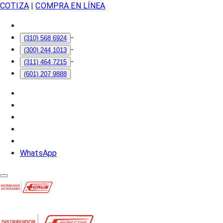
COTIZA
|
COMPRA EN LÍNEA
-
(310) 568 6924
-
(300) 244 1013
-
(311) 464 7215
(601) 207 9888
WhatsApp