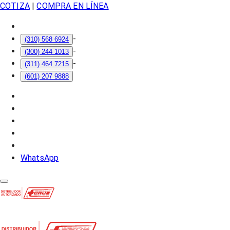
COTIZA
|
COMPRA EN LÍNEA
-
(310) 568 6924
-
(300) 244 1013
-
(311) 464 7215
(601) 207 9888
WhatsApp