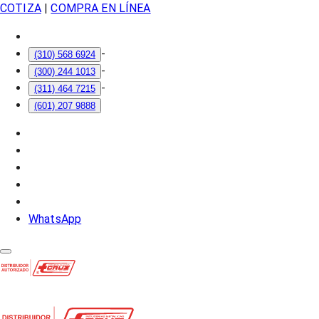
COTIZA
|
COMPRA EN LÍNEA
-
(310) 568 6924
-
(300) 244 1013
-
(311) 464 7215
(601) 207 9888
WhatsApp