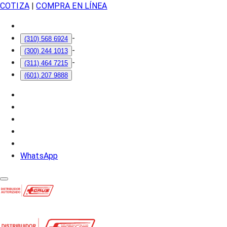
COTIZA
|
COMPRA EN LÍNEA
-
(310) 568 6924
-
(300) 244 1013
-
(311) 464 7215
(601) 207 9888
WhatsApp