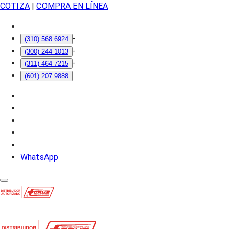
COTIZA
|
COMPRA EN LÍNEA
-
(310) 568 6924
-
(300) 244 1013
-
(311) 464 7215
(601) 207 9888
WhatsApp