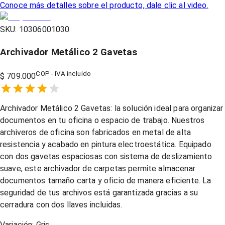
Conoce más detalles sobre el producto, dale clic al video.
SKU:
10306001030
Archivador Metálico 2 Gavetas
COP - IVA incluido
$ 709.000
Empty
1 Star,
2 Stars,
3 Stars,
4 Stars,
5 Stars,
Archivador Metálico 2 Gavetas: la solución ideal para organizar
documentos en tu oficina o espacio de trabajo. Nuestros
archiveros de oficina son fabricados en metal de alta
resistencia y acabado en pintura electroestática. Equipado
con dos gavetas espaciosas con sistema de deslizamiento
suave, este archivador de carpetas permite almacenar
documentos tamaño carta y oficio de manera eficiente. La
seguridad de tus archivos está garantizada gracias a su
cerradura con dos llaves incluidas.
Variación:
Gris