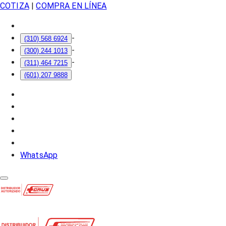
COTIZA
|
COMPRA EN LÍNEA
-
(310) 568 6924
-
(300) 244 1013
-
(311) 464 7215
(601) 207 9888
WhatsApp