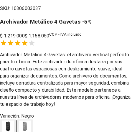
SKU:
10306003037
Archivador Metálico 4 Gavetas
-
5
%
COP - IVA incluido
$ 1.219.000
$ 1.158.050
Empty
1 Star,
2 Stars,
3 Stars,
4 Stars,
5 Stars,
Archivador Metálico 4 Gavetas: el archivero vertical perfecto
para tu oficina. Este archivador de oficina destaca por sus
cuatro gavetas espaciosas con deslizamiento suave, ideal
para organizar documentos. Como archivero de documentos,
incluye cerradura centralizada para mayor seguridad, combina
diseño compacto y durabilidad. Este modelo pertenece a
nuestra línea de archivadores modernos para oficina. ¡Organiza
tu espacio de trabajo hoy!
Variación:
Negro