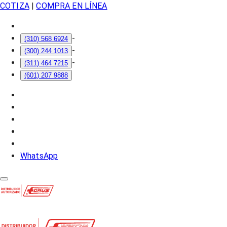
COTIZA
|
COMPRA EN LÍNEA
-
(310) 568 6924
-
(300) 244 1013
-
(311) 464 7215
(601) 207 9888
WhatsApp