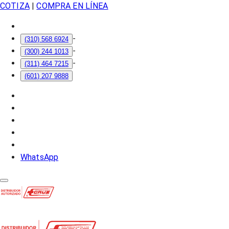
COTIZA
|
COMPRA EN LÍNEA
-
(310) 568 6924
-
(300) 244 1013
-
(311) 464 7215
(601) 207 9888
WhatsApp