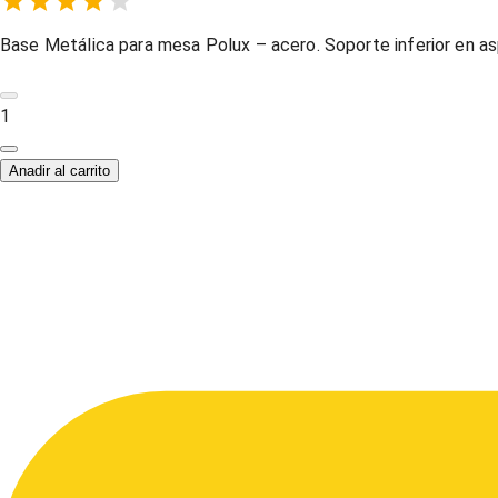
Empty
1 Star,
2 Stars,
3 Stars,
4 Stars,
5 Stars,
Base Metálica para mesa Polux – acero. Soporte inferior en as
1
Anadir al carrito