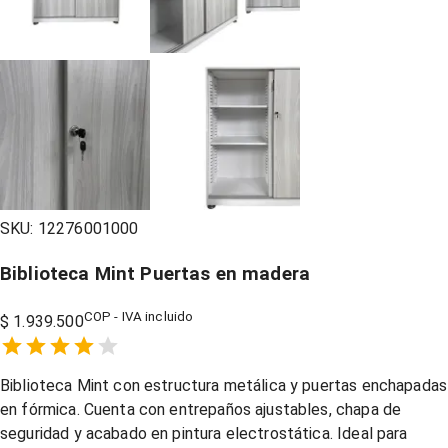
SKU:
12276001000
Biblioteca Mint Puertas en madera
COP - IVA incluido
$ 1.939.500
Empty
1 Star,
2 Stars,
3 Stars,
4 Stars,
5 Stars,
Biblioteca Mint con estructura metálica y puertas enchapadas
en fórmica. Cuenta con entrepaños ajustables, chapa de
seguridad y acabado en pintura electrostática. Ideal para