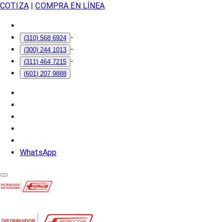
COTIZA
|
COMPRA EN LÍNEA
-
(310) 568 6924
-
(300) 244 1013
-
(311) 464 7215
(601) 207 9888
WhatsApp