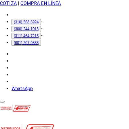
COTIZA
|
COMPRA EN LÍNEA
-
(310) 568 6924
-
(300) 244 1013
-
(311) 464 7215
(601) 207 9888
WhatsApp