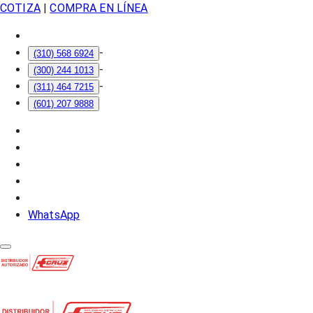
COTIZA
|
COMPRA EN LÍNEA
-
(310) 568 6924
-
(300) 244 1013
-
(311) 464 7215
(601) 207 9888
WhatsApp