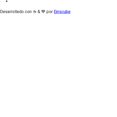
Desarrollado con ☕ & 💙 por
Einscube