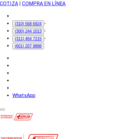
COTIZA
|
COMPRA EN LÍNEA
-
(310) 568 6924
-
(300) 244 1013
-
(311) 464 7215
(601) 207 9888
WhatsApp