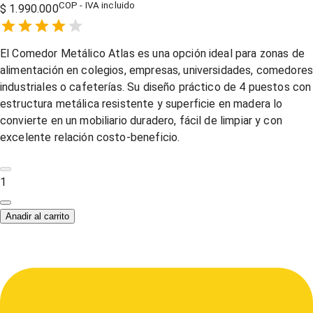
COP - IVA incluido
$ 1.990.000
Empty
1 Star,
2 Stars,
3 Stars,
4 Stars,
5 Stars,
El Comedor Metálico Atlas es una opción ideal para zonas de
alimentación en colegios, empresas, universidades, comedore
industriales o cafeterías. Su diseño práctico de 4 puestos con
estructura metálica resistente y superficie en madera lo
convierte en un mobiliario duradero, fácil de limpiar y con
excelente relación costo-beneficio.
1
Anadir al carrito