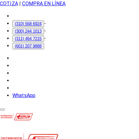
COTIZA
|
COMPRA EN LÍNEA
-
(310) 568 6924
-
(300) 244 1013
-
(311) 464 7215
(601) 207 9888
WhatsApp