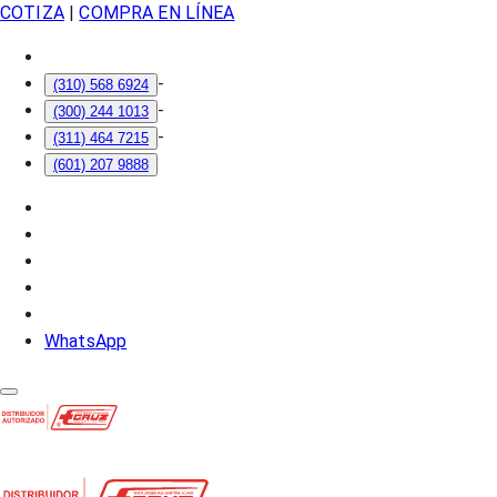
COTIZA
|
COMPRA EN LÍNEA
-
(310) 568 6924
-
(300) 244 1013
-
(311) 464 7215
(601) 207 9888
WhatsApp