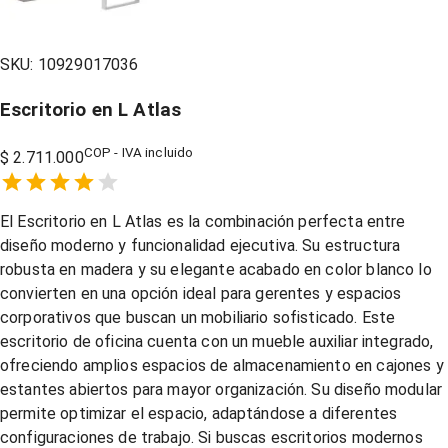
SKU:
10929017036
Escritorio en L Atlas
COP - IVA incluido
$ 2.711.000
Empty
1 Star,
2 Stars,
3 Stars,
4 Stars,
5 Stars,
El Escritorio en L Atlas es la combinación perfecta entre
diseño moderno y funcionalidad ejecutiva. Su estructura
robusta en madera y su elegante acabado en color blanco lo
convierten en una opción ideal para gerentes y espacios
corporativos que buscan un mobiliario sofisticado. Este
escritorio de oficina cuenta con un mueble auxiliar integrado,
ofreciendo amplios espacios de almacenamiento en cajones y
estantes abiertos para mayor organización. Su diseño modular
permite optimizar el espacio, adaptándose a diferentes
configuraciones de trabajo. Si buscas escritorios modernos