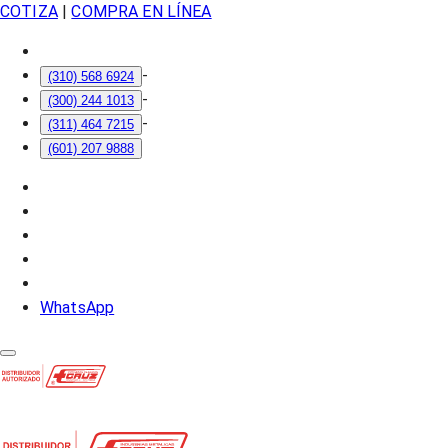
COTIZA
|
COMPRA EN LÍNEA
-
(310) 568 6924
-
(300) 244 1013
-
(311) 464 7215
(601) 207 9888
WhatsApp