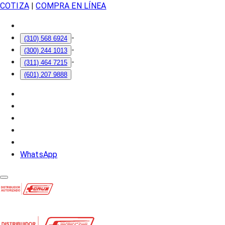
COTIZA
|
COMPRA EN LÍNEA
-
(310) 568 6924
-
(300) 244 1013
-
(311) 464 7215
(601) 207 9888
WhatsApp