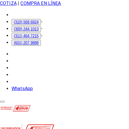
COTIZA
|
COMPRA EN LÍNEA
-
(310) 568 6924
-
(300) 244 1013
-
(311) 464 7215
(601) 207 9888
WhatsApp