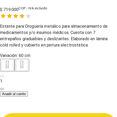
COP - IVA incluido
$ 719.000
Empty
1 Star,
2 Stars,
3 Stars,
4 Stars,
5 Stars,
Estante para Droguería metálico para almacenamiento de
medicamentos y/o insumos médicos. Cuenta con 7
entrepaños graduables y deslizantes. Elaborado en lámina
cold rolled y cubierto en pintura electrostática.
Variación:
60 cm
1
Anadir al carrito