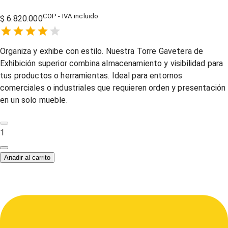
COP - IVA incluido
$ 6.820.000
Empty
1 Star,
2 Stars,
3 Stars,
4 Stars,
5 Stars,
Organiza y exhibe con estilo. Nuestra Torre Gavetera de
Exhibición superior combina almacenamiento y visibilidad para
tus productos o herramientas. Ideal para entornos
comerciales o industriales que requieren orden y presentación
en un solo mueble.
1
Anadir al carrito