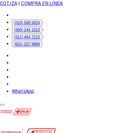
COTIZA
|
COMPRA EN LÍNEA
-
(310) 568 6924
-
(300) 244 1013
-
(311) 464 7215
(601) 207 9888
WhatsApp