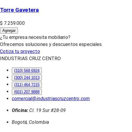
Torre Gavetera
$ 7.259.000
Agregar
¿Tu empresa necesita mobiliario?
Ofrecemos soluciones y descuentos especiales.
Cotiza tu proyecto
INDUSTRIAS CRUZ CENTRO
(310) 568 6924
(300) 244 1013
(311) 464 7215
(601) 207 9888
comercial@industriascruzcentro.com
Oficina:
Cl. 19 Sur #28-09
Bogotá, Colombia