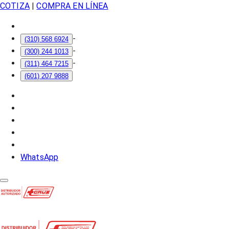
COTIZA
|
COMPRA EN LÍNEA
-
(310) 568 6924
-
(300) 244 1013
-
(311) 464 7215
(601) 207 9888
WhatsApp