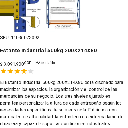
SKU:
11036023092
Estante Industrial 500kg 200X214X80
COP - IVA incluido
$ 3.091.900
Empty
1 Star,
2 Stars,
3 Stars,
4 Stars,
5 Stars,
El Estante Industrial 500kg 200X214X80 está diseñado para
maximizar los espacios, la organización y el control de las
mercancías de su negocio. Los tres niveles ajustables
permiten personalizar la altura de cada entrepaño según las
necesidades específicas de su mercancía. Fabricada con
materiales de alta calidad, la estantería es extremadamente
duradera y capaz de soportar condiciones industriales