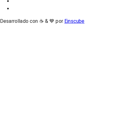
Desarrollado con ☕ & 💙 por
Einscube