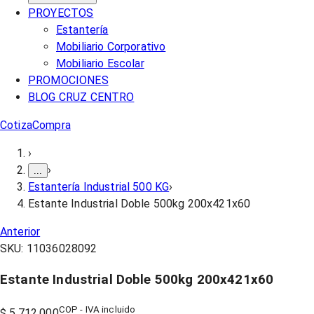
PROYECTOS
Estantería
Mobiliario Corporativo
Mobiliario Escolar
PROMOCIONES
BLOG CRUZ CENTRO
Cotiza
Compra
›
›
...
Estantería Industrial 500 KG
›
Estante Industrial Doble 500kg 200x421x60
Anterior
SKU:
11036028092
Estante Industrial Doble 500kg 200x421x60
COP - IVA incluido
$ 5.712.000