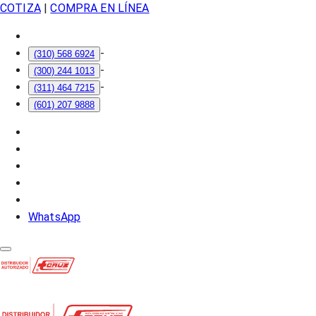
COTIZA
|
COMPRA EN LÍNEA
-
(310) 568 6924
-
(300) 244 1013
-
(311) 464 7215
(601) 207 9888
WhatsApp