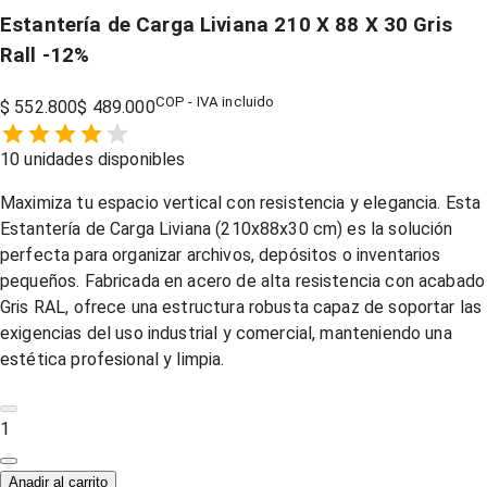
Estantería de Carga Liviana 210 X 88 X 30 Gris
Rall
-
12
%
COP - IVA incluido
$ 552.800
$ 489.000
Empty
10
unidades disponibles
1 Star,
2 Stars,
3 Stars,
4 Stars,
5 Stars,
Maximiza tu espacio vertical con resistencia y elegancia. Esta
Estantería de Carga Liviana (210x88x30 cm) es la solución
perfecta para organizar archivos, depósitos o inventarios
pequeños. Fabricada en acero de alta resistencia con acabado
Gris RAL, ofrece una estructura robusta capaz de soportar las
exigencias del uso industrial y comercial, manteniendo una
estética profesional y limpia.
1
Anadir al carrito