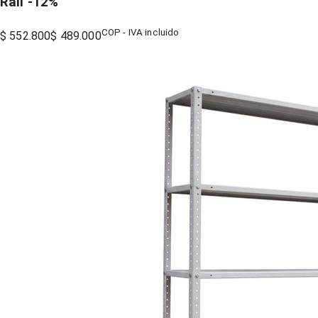
Rall
-
12
%
COP - IVA incluido
$ 552.800
$ 489.000