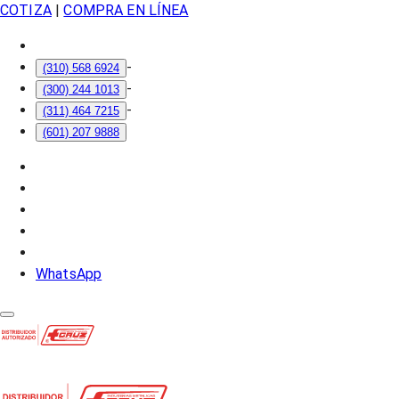
COTIZA
|
COMPRA EN LÍNEA
-
(310) 568 6924
-
(300) 244 1013
-
(311) 464 7215
(601) 207 9888
WhatsApp