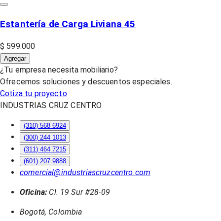
Estantería de Carga Liviana 45
$ 599.000
Agregar
¿Tu empresa necesita mobiliario?
Ofrecemos soluciones y descuentos especiales.
Cotiza tu proyecto
INDUSTRIAS CRUZ CENTRO
(310) 568 6924
(300) 244 1013
(311) 464 7215
(601) 207 9888
comercial@industriascruzcentro.com
Oficina:
Cl. 19 Sur #28-09
Bogotá, Colombia