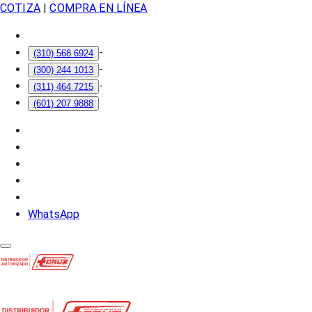
COTIZA
|
COMPRA EN LÍNEA
-
(310) 568 6924
-
(300) 244 1013
-
(311) 464 7215
(601) 207 9888
WhatsApp