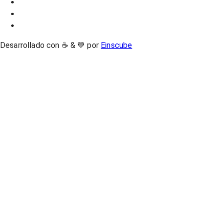
Desarrollado con ☕ & 💙 por
Einscube