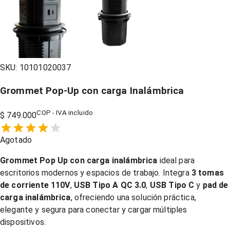
SKU:
10101020037
Grommet Pop-Up con carga Inalámbrica
COP - IVA incluido
$ 749.000
Empty
Agotado
1 Star,
2 Stars,
3 Stars,
4 Stars,
5 Stars,
Grommet Pop Up con carga inalámbrica
ideal para
escritorios modernos y espacios de trabajo. Integra
3 tomas
de corriente 110V
,
USB Tipo A QC 3.0
,
USB Tipo C
y
pad de
carga inalámbrica
, ofreciendo una solución práctica,
elegante y segura para conectar y cargar múltiples
dispositivos.