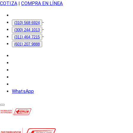
COTIZA
|
COMPRA EN LÍNEA
-
(310) 568 6924
-
(300) 244 1013
-
(311) 464 7215
(601) 207 9888
WhatsApp