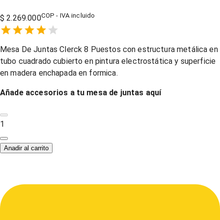
COP - IVA incluido
$ 2.269.000
Empty
1 Star,
2 Stars,
3 Stars,
4 Stars,
5 Stars,
Mesa De Juntas Clerck 8 Puestos con estructura metálica en
tubo cuadrado cubierto en pintura electrostática y superficie
en madera enchapada en formica.
Añade accesorios a tu mesa de juntas
aquí
1
Anadir al carrito