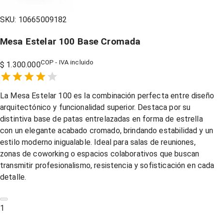
SKU:
10665009182
Mesa Estelar 100 Base Cromada
COP - IVA incluido
$ 1.300.000
Empty
1 Star,
2 Stars,
3 Stars,
4 Stars,
5 Stars,
La Mesa Estelar 100 es la combinación perfecta entre diseño
arquitectónico y funcionalidad superior. Destaca por su
distintiva base de patas entrelazadas en forma de estrella
con un elegante acabado cromado, brindando estabilidad y un
estilo moderno inigualable. Ideal para salas de reuniones,
zonas de coworking o espacios colaborativos que buscan
transmitir profesionalismo, resistencia y sofisticación en cada
detalle.
1