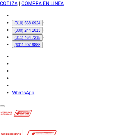
COTIZA
|
COMPRA EN LÍNEA
-
(310) 568 6924
-
(300) 244 1013
-
(311) 464 7215
(601) 207 9888
WhatsApp