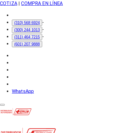
COTIZA
|
COMPRA EN LÍNEA
-
(310) 568 6924
-
(300) 244 1013
-
(311) 464 7215
(601) 207 9888
WhatsApp