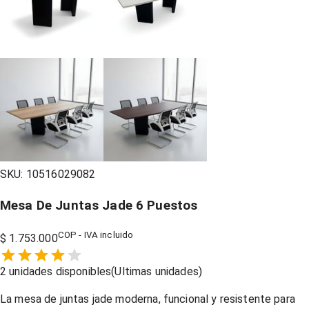
SKU:
10516029082
Mesa De Juntas Jade 6 Puestos
COP - IVA incluido
$ 1.753.000
Empty
2
unidades disponibles
(Ultimas unidades)
1 Star,
2 Stars,
3 Stars,
4 Stars,
5 Stars,
La mesa de juntas jade moderna, funcional y resistente para