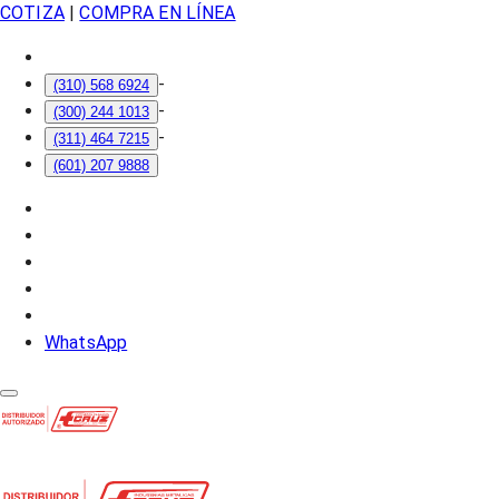
COTIZA
|
COMPRA EN LÍNEA
-
(310) 568 6924
-
(300) 244 1013
-
(311) 464 7215
(601) 207 9888
WhatsApp