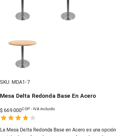
SKU:
MDA1-7
Mesa Delta Redonda Base En Acero
COP - IVA incluido
$ 669.000
Empty
1 Star,
2 Stars,
3 Stars,
4 Stars,
5 Stars,
La Mesa Delta Redonda Base en Acero es una opción