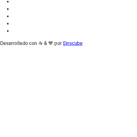
Desarrollado con ☕ & 💙 por
Einscube