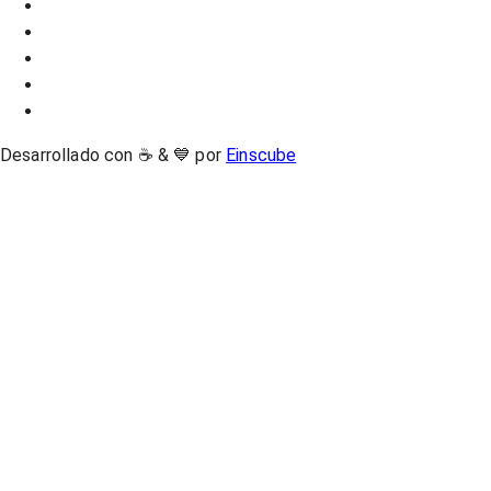
Desarrollado con ☕ & 💙 por
Einscube