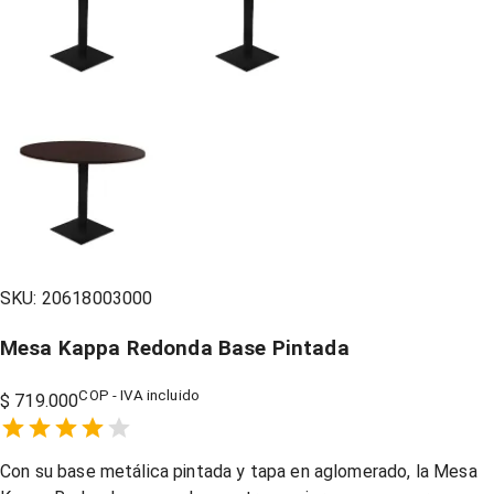
SKU:
20618003000
Mesa Kappa Redonda Base Pintada
COP - IVA incluido
$ 719.000
Empty
1 Star,
2 Stars,
3 Stars,
4 Stars,
5 Stars,
Con su base metálica pintada y tapa en aglomerado, la Mesa