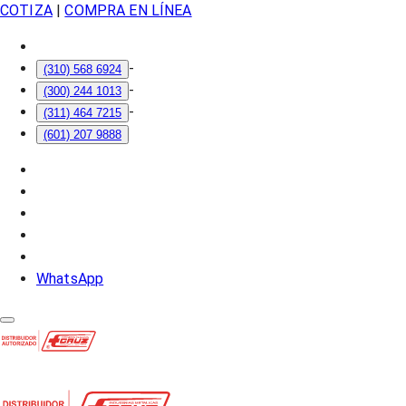
COTIZA
|
COMPRA EN LÍNEA
-
(310) 568 6924
-
(300) 244 1013
-
(311) 464 7215
(601) 207 9888
WhatsApp