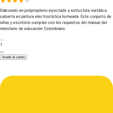
Empty
1 Star,
2 Stars,
3 Stars,
4 Stars,
5 Stars,
Elaborado en polipropileno inyectado y estructura metálica
cubierta en pintura electrostática horneada. Éste conjunto de
sillas y escritorio cumplen con los requisitos del manual del
ministerio de educación Colombiano.
1
Anadir al carrito