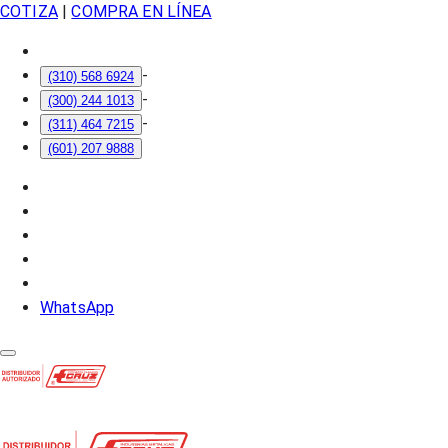
COTIZA
|
COMPRA EN LÍNEA
-
(310) 568 6924
-
(300) 244 1013
-
(311) 464 7215
(601) 207 9888
WhatsApp