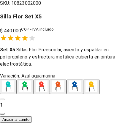
SKU:
10823002000
Silla Flor Set X5
COP - IVA incluido
$ 440.000
Empty
1 Star,
2 Stars,
3 Stars,
4 Stars,
5 Stars,
Set X5
Sillas Flor Preescolar, asiento y espaldar en
polipropileno y estructura metálica cubierta en pintura
electrostática.
Variación:
Azul aguamarina
1
Anadir al carrito