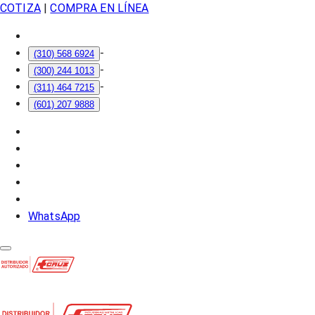
COTIZA
|
COMPRA EN LÍNEA
-
(310) 568 6924
-
(300) 244 1013
-
(311) 464 7215
(601) 207 9888
WhatsApp