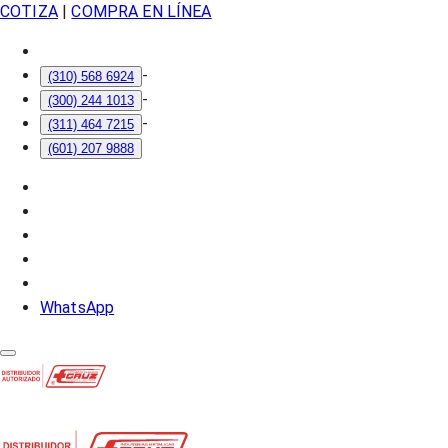
COTIZA
|
COMPRA EN LÍNEA
-
(310) 568 6924
-
(300) 244 1013
-
(311) 464 7215
(601) 207 9888
WhatsApp