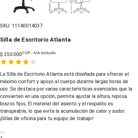
SKU:
11140014037
Silla de Escritorio Atlanta
COP - IVA incluido
$ 350.000
Empty
1 Star,
2 Stars,
3 Stars,
4 Stars,
5 Stars,
La Silla de Escritorio Atlanta está diseñada para ofrecer el
máximo confort y apoyo al cuerpo durante largas horas de
uso. Se destaca por varias características esenciales que la
convierten en una opción, permite ajustar la altura, reposa
brazos fijos, El material del asiento y el respaldo es
transpirable, lo que evita la acumulación de calor y sudor.
¡Sillas de oficina para tu equipo de trabajo!