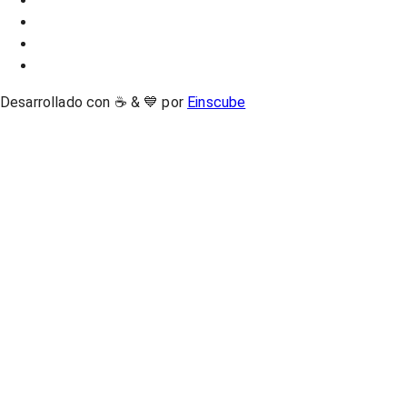
Desarrollado con ☕ & 💙 por
Einscube