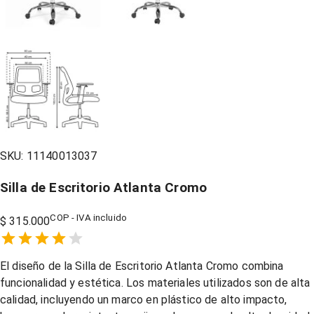
SKU:
11140013037
Silla de Escritorio Atlanta Cromo
COP - IVA incluido
$ 315.000
Empty
1 Star,
2 Stars,
3 Stars,
4 Stars,
5 Stars,
El diseño de la Silla de Escritorio Atlanta Cromo combina
funcionalidad y estética. Los materiales utilizados son de alta
calidad, incluyendo un marco en plástico de alto impacto,