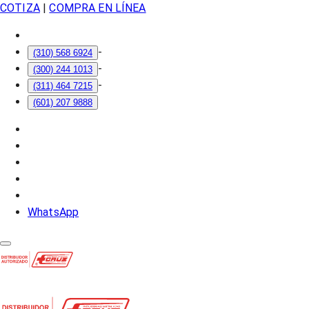
COTIZA
|
COMPRA EN LÍNEA
-
(310) 568 6924
-
(300) 244 1013
-
(311) 464 7215
(601) 207 9888
WhatsApp