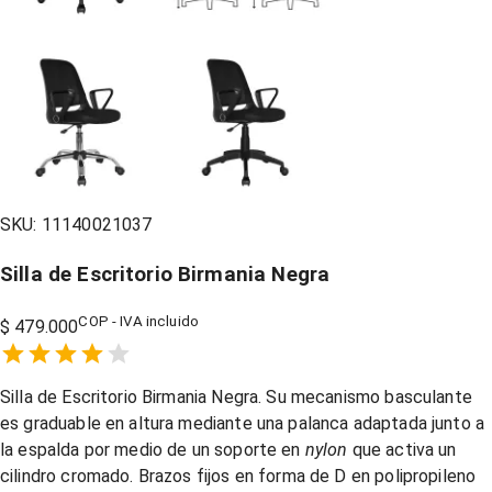
SKU:
11140021037
Silla de Escritorio Birmania Negra
COP - IVA incluido
$ 479.000
Empty
1 Star,
2 Stars,
3 Stars,
4 Stars,
5 Stars,
Silla de Escritorio Birmania Negra. Su mecanismo b
asculante
es graduable en altura mediante una palanca adaptada junto a
la espalda por medio de un soporte en
nylon
que activa un
cilindro cromado. Brazos fijos en forma de D en polipropileno