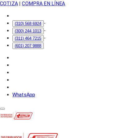
COTIZA
|
COMPRA EN LÍNEA
-
(310) 568 6924
-
(300) 244 1013
-
(311) 464 7215
(601) 207 9888
WhatsApp