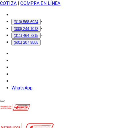
COTIZA
|
COMPRA EN LÍNEA
-
(310) 568 6924
-
(300) 244 1013
-
(311) 464 7215
(601) 207 9888
WhatsApp