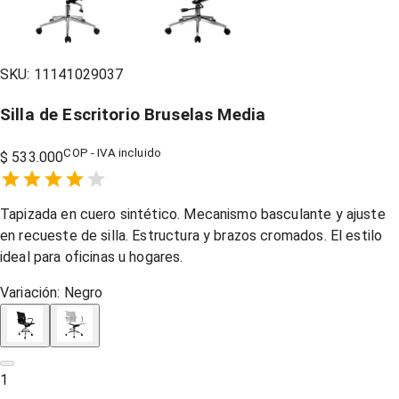
SKU:
11141029037
Silla de Escritorio Bruselas Media
COP - IVA incluido
$ 533.000
Empty
1 Star,
2 Stars,
3 Stars,
4 Stars,
5 Stars,
Tapizada en cuero sintético. Mecanismo basculante y ajuste
en recueste de silla. Estructura y brazos cromados. El estilo
ideal para oficinas u hogares.
Variación:
Negro
1