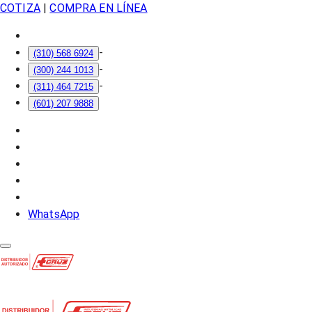
COTIZA
|
COMPRA EN LÍNEA
-
(310) 568 6924
-
(300) 244 1013
-
(311) 464 7215
(601) 207 9888
WhatsApp