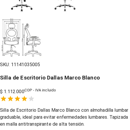
SKU:
11141035005
Silla de Escritorio Dallas Marco Blanco
COP - IVA incluido
$ 1.112.000
Empty
1 Star,
2 Stars,
3 Stars,
4 Stars,
5 Stars,
Silla de Escritorio Dallas Marco Blanco con almohadilla lumbar
graduable, ideal para evitar enfermedades lumbares. Tapizada
en malla antitranspirante de alta tensión.