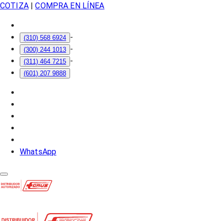
COTIZA
|
COMPRA EN LÍNEA
-
(310) 568 6924
-
(300) 244 1013
-
(311) 464 7215
(601) 207 9888
WhatsApp