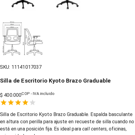
SKU:
11141017037
Silla de Escritorio Kyoto Brazo Graduable
COP - IVA incluido
$ 400.000
Empty
1 Star,
2 Stars,
3 Stars,
4 Stars,
5 Stars,
Silla de Escritorio Kyoto Brazo Graduable.
Espalda basculante
en altura con p
erilla para ajuste en recueste de silla cuando no
está en una posición fija
.
Es ideal para
call centers
, oficinas,