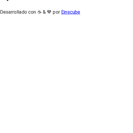
Desarrollado con ☕ & 💙 por
Einscube