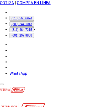
COTIZA
|
COMPRA EN LÍNEA
-
(310) 568 6924
-
(300) 244 1013
-
(311) 464 7215
(601) 207 9888
WhatsApp