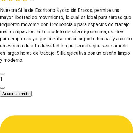
Empty
1 Star,
2 Stars,
3 Stars,
4 Stars,
5 Stars,
Nuestra Silla de Escritorio Kyoto sin Brazos, permite una
mayor libertad de movimiento, lo cual es ideal para tareas que
requieren moverse con frecuencia o para espacios de trabajo
más compactos. Este modelo de silla ergonómica, es ideal
para empresas ya que cuenta con un soporte lumbar y asiento
en espuma de alta densidad lo que permite que sea cómoda
en largas horas de trabajo. Silla ejecutiva con un diseño limpio
y moderno.
1
Anadir al carrito