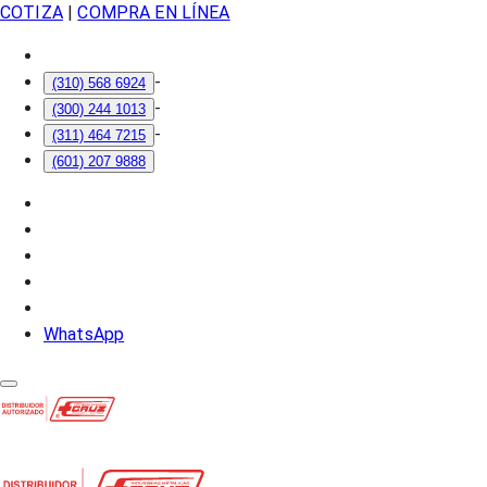
COTIZA
|
COMPRA EN LÍNEA
-
(310) 568 6924
-
(300) 244 1013
-
(311) 464 7215
(601) 207 9888
WhatsApp