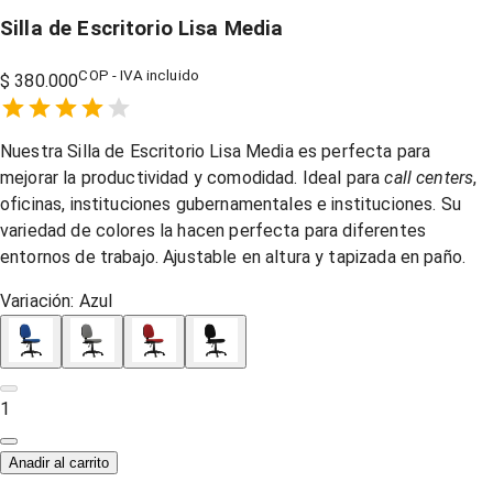
Silla de Escritorio Lisa Media
COP - IVA incluido
$ 380.000
Empty
1 Star,
2 Stars,
3 Stars,
4 Stars,
5 Stars,
Nuestra Silla de Escritorio Lisa Media es perfecta para
mejorar la productividad y comodidad. Ideal para
call centers
,
oficinas, instituciones gubernamentales e instituciones. Su
variedad de colores la hacen perfecta para diferentes
entornos de trabajo. Ajustable en altura y tapizada en paño.
Variación:
Azul
1
Anadir al carrito