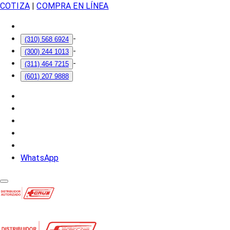
COTIZA
|
COMPRA EN LÍNEA
-
(310) 568 6924
-
(300) 244 1013
-
(311) 464 7215
(601) 207 9888
WhatsApp