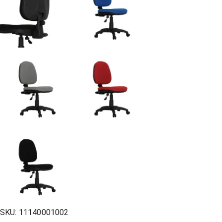
SKU:
11140001002