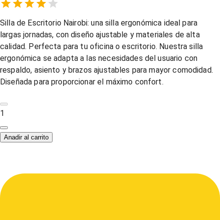
Empty
1 Star,
2 Stars,
3 Stars,
4 Stars,
5 Stars,
Silla de Escritorio Nairobi: una silla ergonómica ideal para
largas jornadas, con diseño ajustable y materiales de alta
calidad. Perfecta para tu oficina o escritorio. Nuestra silla
ergonómica se adapta a las necesidades del usuario con
respaldo, asiento y brazos ajustables para mayor comodidad.
Diseñada para proporcionar el máximo confort.
1
Anadir al carrito