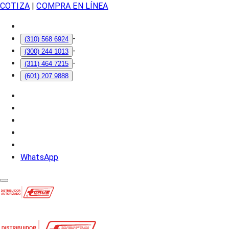
COTIZA
|
COMPRA EN LÍNEA
-
(310) 568 6924
-
(300) 244 1013
-
(311) 464 7215
(601) 207 9888
WhatsApp