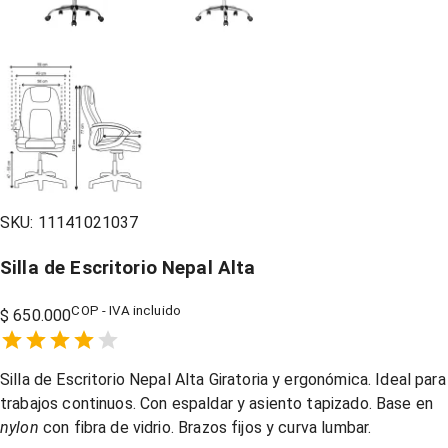
SKU:
11141021037
Silla de Escritorio Nepal Alta
COP - IVA incluido
$ 650.000
Empty
1 Star,
2 Stars,
3 Stars,
4 Stars,
5 Stars,
Silla de Escritorio Nepal Alta Giratoria y ergonómica. Ideal para
trabajos continuos. Con espaldar y asiento tapizado. Base en
nylon
con fibra de vidrio. Brazos fijos y curva lumbar.