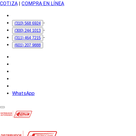
COTIZA
|
COMPRA EN LÍNEA
-
(310) 568 6924
-
(300) 244 1013
-
(311) 464 7215
(601) 207 9888
WhatsApp